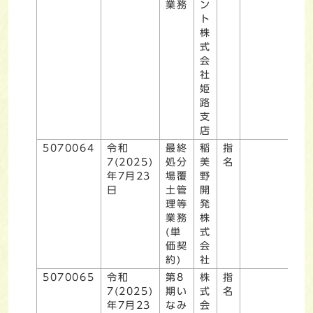
業務
ン
ト
株
式
会
社
姫
路
支
店
5070064
令和
最終
稲
指
7(2025)
処分
美
名
年7月23
場覆
野
日
土管
開
理等
発
業務
株
(単
式
価契
会
約)
社
5070065
令和
第8
株
指
7(2025)
期い
式
名
年7月23
なみ
会