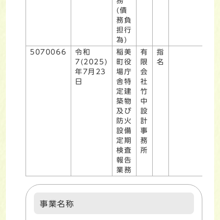
務
(債
務負
担行
為)
5070066
令和
稲美
有
指
7(2025)
町役
限
名
年7月23
場庁
会
日
舎特
社
定建
竹
築物
中
及び
設
防火
計
設備
事
定期
務
検査
所
報告
業務
事業名称