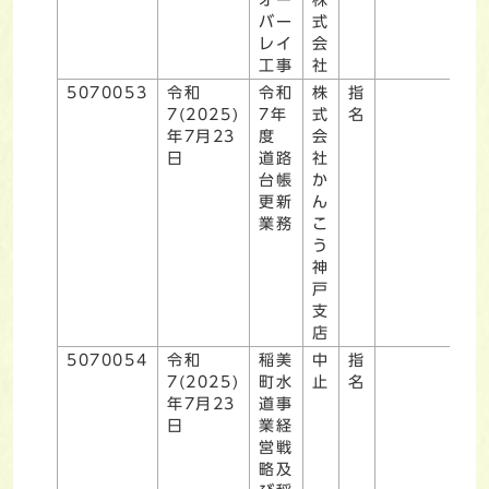
バー
式
レイ
会
工事
社
5070053
令和
令和
株
指
7(2025)
7年
式
名
年7月23
度
会
日
道路
社
台帳
か
更新
ん
業務
こ
う
神
戸
支
店
5070054
令和
稲美
中
指
7(2025)
町水
止
名
年7月23
道事
日
業経
営戦
略及