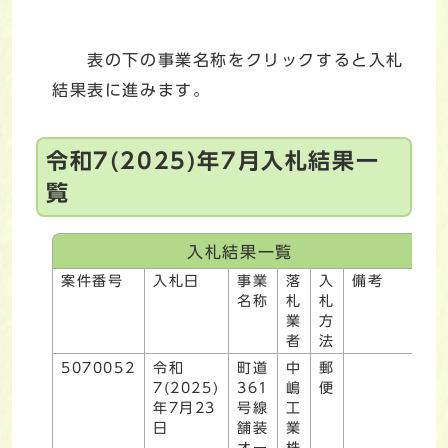
表の下の事業名称をクリックすると入札
結果表に進みます。
令和7(2025)年7月入札結果一
覧
入札結果一覧
案件番号
入札日
事業
落
入
備考
名称
札
札
業
方
者
法
5070052
令和
町道
中
郵
7(2025)
361
嶋
便
年7月23
号線
工
日
舗装
業
オー
株