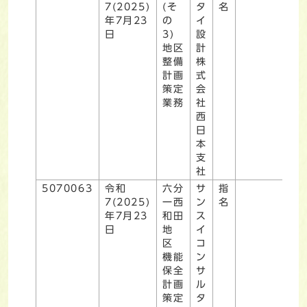
7(2025)
(そ
タ
名
年7月23
の
イ
日
3)
設
地区
計
整備
株
計画
式
策定
会
業務
社
西
日
本
支
社
5070063
令和
六分
サ
指
7(2025)
一西
ン
名
年7月23
和田
ス
日
地
イ
区
コ
機能
ン
保全
サ
計画
ル
策定
タ