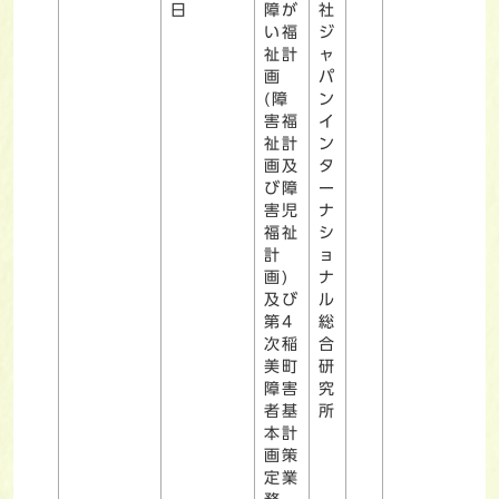
日
障が
社
い福
ジ
祉計
ャ
画
パ
(障
ン
害福
イ
祉計
ン
画及
タ
び障
ー
害児
ナ
福祉
シ
計
ョ
画)
ナ
及び
ル
第4
総
次稲
合
美町
研
障害
究
者基
所
本計
画策
定業