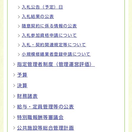
入札公告（予定）日
入札結果の公表
随意契約に係る情報の公表
入札参加資格申請について
入札・契約関連規定等について
小規模修繕業者登録申請について
指定管理者制度（管理運営評価）
予算
決算
財務諸表
給与・定員管理等の公表
特別職報酬等審議会
公共施設等総合管理計画