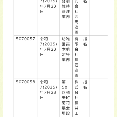
7(2025)
路樹
式
名
年7月23
維持
会
日
管理
社
業務
西
馬
造
園
5070057
令和
幼稚
有
指
7(2025)
園高
限
名
年7月23
木剪
会
日
定等
社
業務
長
石
造
園
5070058
令和
第
株
指
7(2025)
58
式
名
年7月23
回稲
会
日
美町
社
菊花
長
展会
井
場設
工