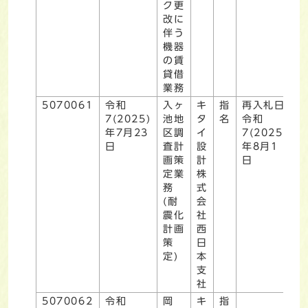
ク更
改に
伴う
機器
の賃
貸借
業務
5070061
令和
入ヶ
キ
指
再入札日
7(2025)
池地
タ
名
令和
年7月23
区調
イ
7(2025)
日
査計
設
年8月1
画策
計
日
定業
株
務
式
(耐
会
震化
社
計画
西
策
日
定)
本
支
社
5070062
令和
岡
キ
指