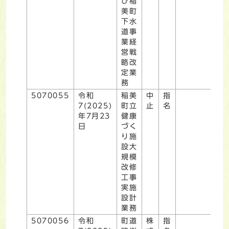
び稲
美町
下水
道事
業経
営戦
略改
定業
務
5070055
令和
稲美
中
指
7(2025)
町立
止
名
年7月23
健康
日
づく
り施
設大
規模
改修
工事
実施
設計
業務
5070056
令和
町道
株
指