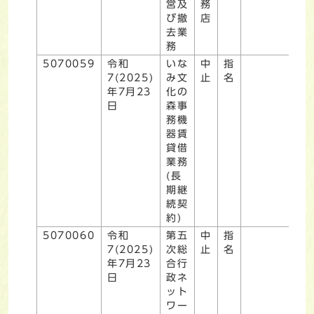
営及
務
び撤
店
去業
務
5070059
令和
いな
中
指
7(2025)
み文
止
名
年7月23
化の
日
森事
務機
器賃
貸借
業務
(長
期継
続契
約)
5070060
令和
第五
中
指
7(2025)
次総
止
名
年7月23
合行
日
政ネ
ット
ワー