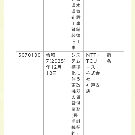
道水
道管
布設
工事
跡舗
装復
旧工
事
5070100
令和
シス
NTT・
指
7(2025)
テム
TCリ
名
年12月
標準
ース
18日
化に
株式会
伴う
社
更改
神戸支
機器
店
の賃
貸借
業務
(長
期継
続契
約)