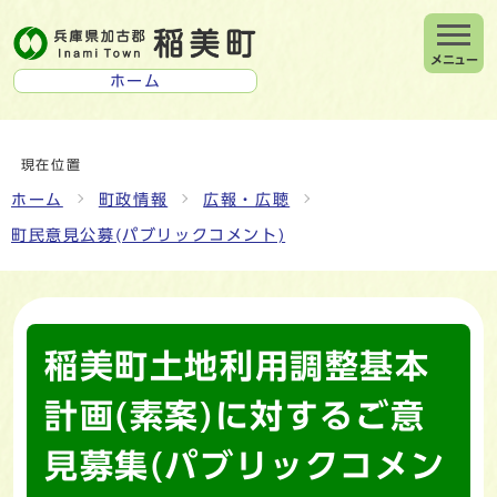
メニュー
ホーム
現在位置
ホーム
町政情報
広報・広聴
町民意見公募(パブリックコメント)
稲美町土地利用調整基本
計画(素案)に対するご意
見募集(パブリックコメン