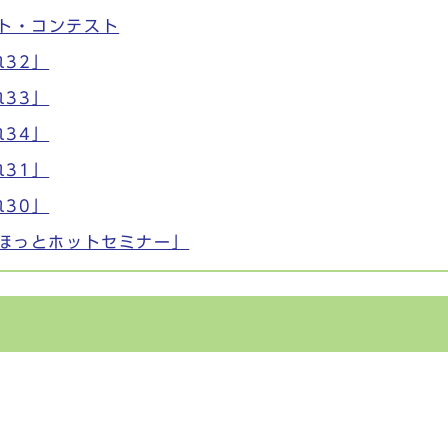
ォト・コンテスト
32」
33」
34」
31」
30」
「ほっとホットセミナー」