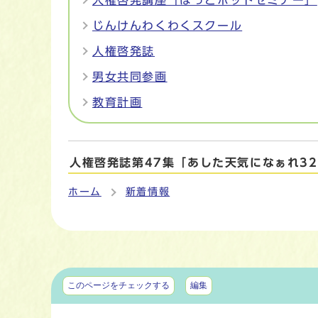
人権啓発講座「ほっとホットセミナー」
じんけんわくわくスクール
人権啓発誌
男女共同参画
教育計画
人権啓発誌第47集「あした天気になぁれ3
ホーム
新着情報
マイページ
このページをチェックする
編集