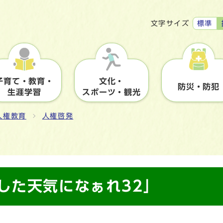
標準
文字サイズ
子育て・教育・
文化・
防災・防犯
生涯学習
スポーツ・観光
人権教育
人権啓発
した天気になぁれ32」