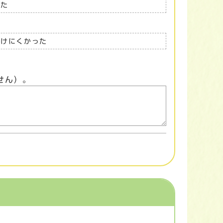
った
つけにくかった
せん）。