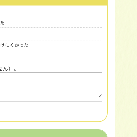
った
つけにくかった
せん）。