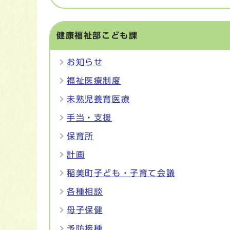
健康福祉部こども課
お知らせ
福祉医療制度
未熟児養育医療
手当・支援
保育所
計画
稲美町子ども・子育て会議
各種相談
母子保健
予防接種