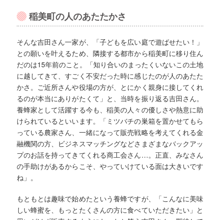
稲美町の人のあたたかさ
そんな吉田さん一家が、「子どもを広い庭で遊ばせたい！」
との願いを叶えるため、隣接する都市から稲美町に移り住ん
だのは15年前のこと。「知り合いのまったくいないこの土地
に越してきて、すごく不安だった時に感じたのが人のあたた
かさ。ご近所さんや役場の方が、とにかく親身に接してくれ
るのが本当にありがたくて」と、当時を振り返る吉田さん。
養蜂家として活躍する今も、稲美の人々の優しさや熱意に助
けられているといいます。「ミツバチの巣箱を置かせてもら
っている農家さん、一緒になって販売戦略を考えてくれる金
融機関の方、ビジネスマッチングなどさまざまなバックアッ
プのお話を持ってきてくれる商工会さん…。正直、みなさん
の手助けがあるからこそ、やっていけている面は大きいです
ね」。
もともとは趣味で始めたという養蜂ですが、「こんなに美味
しい蜂蜜を、もっとたくさんの方に食べていただきたい」と