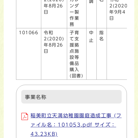
調
年8月26
ンダ
2(2020)
日
ー製
年9月4
作業
日
務
101066
令和
子育
中
指
2(2020)
て支
名
止
年8月26
援拠
日
点施
設等
備品
購入
(図書)
事業名称
稲美町立天満幼稚園園庭造成工事 (フ
ァイル名：101053.pdf サイズ：
43.23KB)