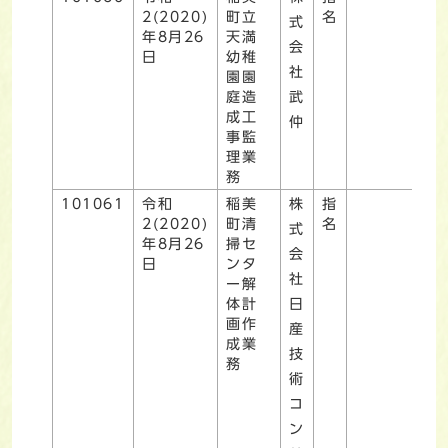
2(2020)
町立
名
式
年8月26
天満
会
日
幼稚
社
園園
庭造
武
成工
仲
事監
理業
務
101061
令和
稲美
株
指
2(2020)
町清
名
式
年8月26
掃セ
会
日
ンタ
社
ー解
体計
日
画作
産
成業
技
務
術
コ
ン