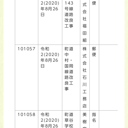
2(2020)
143
便
式
年8月26
号線
会
日
道路
社
改良
工事
福
田
組
101057
令和
町道
株
郵
2(2020)
中
便
式
年8月26
村・
会
日
国岡
社
線道
路改
石
良工
川
事
工
務
店
101058
令和
町道
美
指
2(2020)
草谷
名
樹
年8月26
学校