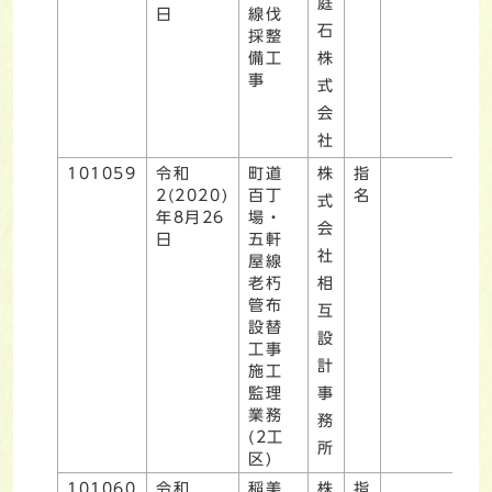
庭
日
線伐
石
採整
備工
株
事
式
会
社
101059
令和
町道
株
指
2(2020)
百丁
名
式
年8月26
場・
会
日
五軒
社
屋線
老朽
相
管布
互
設替
設
工事
計
施工
監理
事
業務
務
(2工
所
区)
101060
令和
稲美
株
指