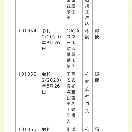
庭造
川
成工
工
事
務
店
101054
令和
GIGA
不
郵
2(2020)
スク
調
便
年8月26
ール
日
対応
情報
端末
購入
101055
令和
子育
株
郵
2(2020)
て支
便
式
年8月26
援拠
会
日
点施
社
設等
事務
コ
用備
ス
品購
モ
入
101056
令和
町道
株
郵