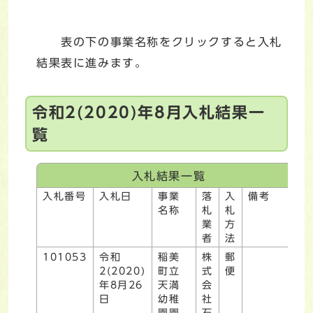
表の下の事業名称をクリックすると入札
結果表に進みます。
令和2(2020)年8月入札結果一
覧
入札結果一覧
入札番号
入札日
事業
落
入
備考
名称
札
札
業
方
者
法
101053
令和
稲美
株
郵
2(2020)
町立
式
便
年8月26
天満
会
日
幼稚
社
園園
石