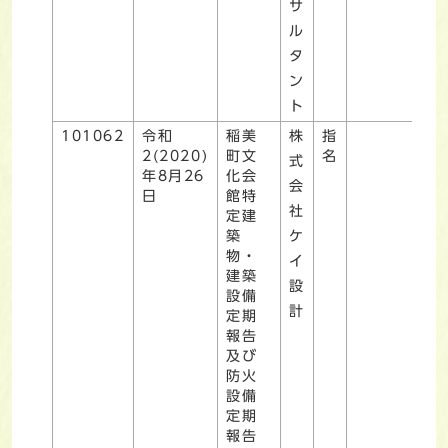
サ
ル
タ
ン
ト
101062
令和
稲美
株
指
2(2020)
町文
名
式
年8月26
化会
会
日
館特
社
定建
築
ケ
物・
イ
建築
設
設備
計
定期
報告
及び
防火
設備
定期
報告