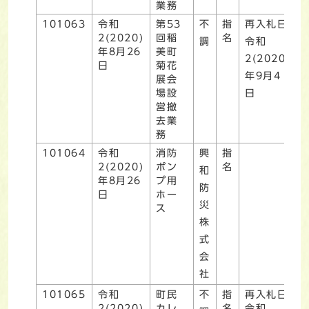
業務
101063
令和
第53
不
指
再入札日
2(2020)
回稲
名
調
令和
年8月26
美町
2(2020)
日
菊花
年9月4
展会
場設
日
営撤
去業
務
101064
令和
消防
興
指
2(2020)
ポン
名
和
年8月26
プ用
防
日
ホー
災
ス
株
式
会
社
101065
令和
町民
不
指
再入札日
2(2020)
カレ
名
令和