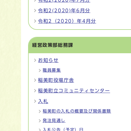
令和2(2020)年7月分
令和2(2020)年6月分
令和2（2020）年4月分
経営政策部総務課
お知らせ
職員募集
稲美町役場庁舎
稲美町立コミュニティセンター
入札
稲美町の入札の概要及び関係書類
発注見通し
入札公告（予定）日