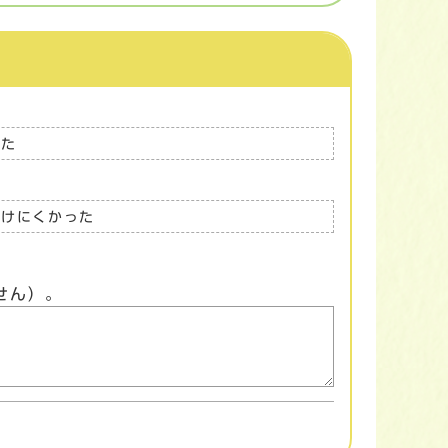
った
つけにくかった
せん）。