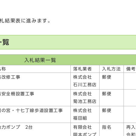
札結果表に進みます。
一覧
入札結果一覧
名称
落札業者
入札方法
備考
路改修工事
株式会社
郵便
石川工務店
路安全柵設置工事
株式会社
郵便
菊池工務店
岡の宮・十七丁線歩道設置工事
株式会社
郵便
福田組
動力ポンプ 2台
有限会社
指名
再入
岡本ポンプ
令和