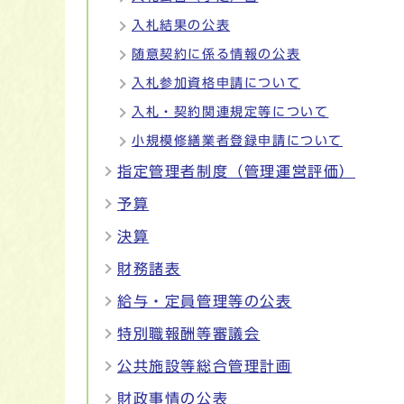
入札結果の公表
随意契約に係る情報の公表
入札参加資格申請について
入札・契約関連規定等について
小規模修繕業者登録申請について
指定管理者制度（管理運営評価）
予算
決算
財務諸表
給与・定員管理等の公表
特別職報酬等審議会
公共施設等総合管理計画
財政事情の公表