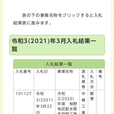
表の下の事業名称をクリックすると入札
結果表に進みます。
令和3(2021)年3月入札結果一
覧
入札結果一覧
入札番号
入札日
事業名称
落
入
備
札
札
考
業
方
者
法
101127
令和
令和
中
郵
2(2020)
便
3(2021)
嶋
年度 相野
年3月22
工
地区配水管
日
業
布設替工事