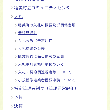
稲美町立コミュニティセンター
入札
稲美町の入札の概要及び関係書類
発注見通し
入札公告（予定）日
入札結果の公表
随意契約に係る情報の公表
入札参加資格申請について
入札・契約関連規定等について
小規模修繕業者登録申請について
指定管理者制度（管理運営評価）
予算
決算