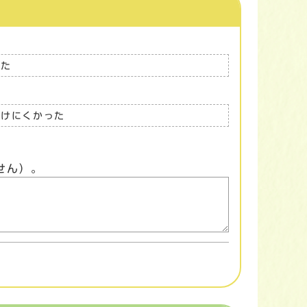
った
つけにくかった
せん）。