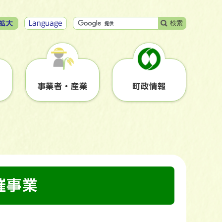
検索
拡大
Language
事業者・産業
町政情報
催事業