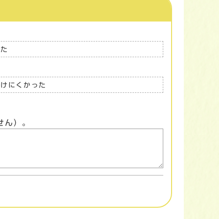
った
つけにくかった
せん）。