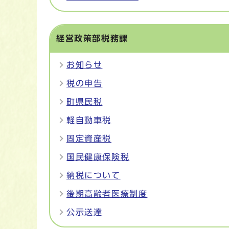
経営政策部税務課
お知らせ
税の申告
町県民税
軽自動車税
固定資産税
国民健康保険税
納税について
後期高齢者医療制度
公示送達