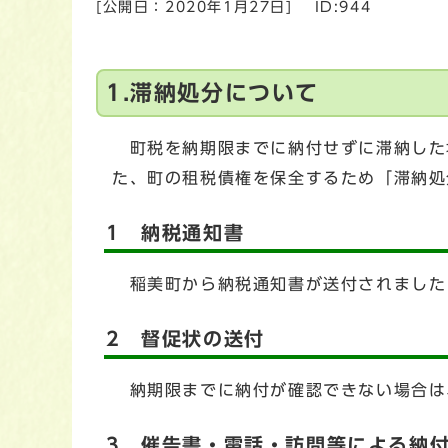
[公開日：
2020年1月27日
]
ID:944
1.滞納処分について
町税を納期限までに納付せずに滞納した
た、町の租税債権を保全するため「滞納処
1 納税通知書
稲美町から納税通知書が送付されました
2 督促状の送付
納期限までに納付が確認できない場合は
3 催告書・電話・訪問等による納