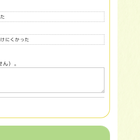
った
つけにくかった
せん）。