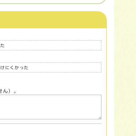
った
つけにくかった
せん）。