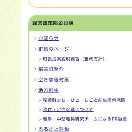
経営政策部企画課
お知らせ
町長のページ
町長提案説明要旨（施政方針）
稲美町紹介
空き家等対策
地方創生
稲美町まち・ひと・しごと創生総合戦略
移住・定住促進について
若手・中堅職員研究チームによるPR動画
ふるさと納税