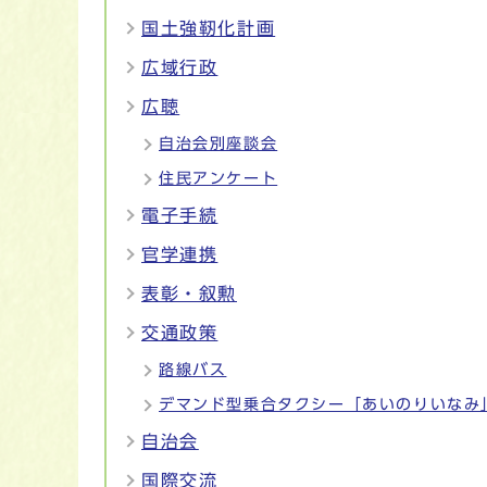
国土強靭化計画
広域行政
広聴
自治会別座談会
住民アンケート
電子手続
官学連携
表彰・叙勲
交通政策
路線バス
デマンド型乗合タクシー「あいのりいなみ
自治会
国際交流