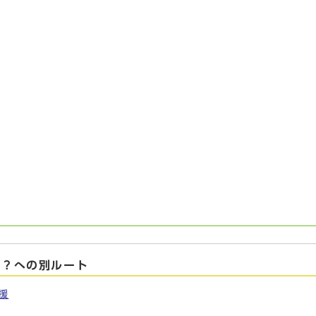
か？への別ルート
援