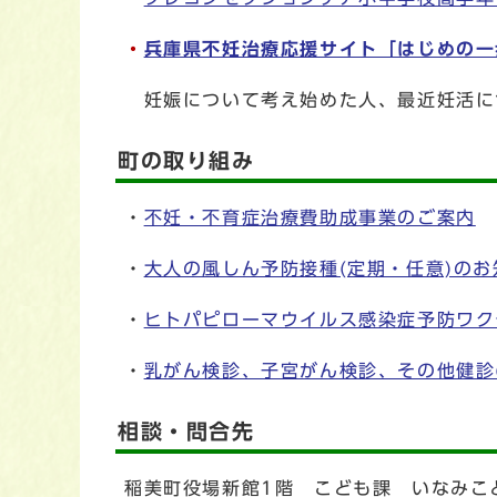
・
兵庫県不妊治療応援サイト「はじめの一
妊娠について考え始めた人、最近妊活に
町の取り組み
・
不妊・不育症治療費助成事業のご案内
・
大人の風しん予防接種(定期・任意)のお
・
ヒトパピローマウイルス感染症予防ワク
・
乳がん検診、子宮がん検診、その他健診
相談・問合先
稲美町役場新館1階 こども課 いなみこ