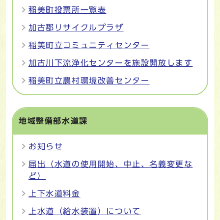
稲美町投票所一覧表
加古郡リサイクルプラザ
稲美町立コミュニティセンター
加古川下流浄化センターを施設開放します
稲美町立農村環境改善センター
地域整備部水道課
お知らせ
届出（水道の使用開始、中止、名義変更な
ど）
上下水道料金
上水道（給水装置）について