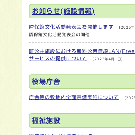
メインメニュー
お知らせ(施設情報)
隣保館文化活動発表会を開催します
[2025年
隣保館文化活動発表会の開催
町公共施設における無料公衆無線LAN(Free W
サービスの提供について
[2023年4月1日]
役場庁舎
庁舎等の敷地内全面禁煙実施について
[202
福祉施設