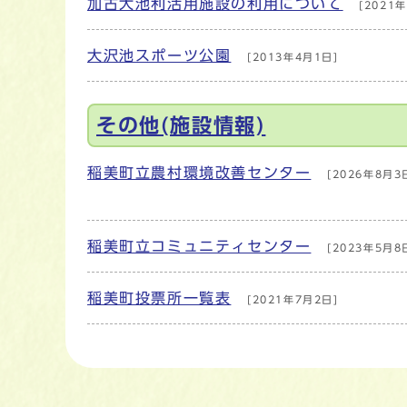
加古大池利活用施設の利用について
[2021年
大沢池スポーツ公園
[2013年4月1日]
その他(施設情報)
稲美町立農村環境改善センター
[2026年8月3
稲美町立コミュニティセンター
[2023年5月8
稲美町投票所一覧表
[2021年7月2日]