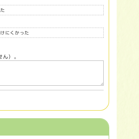
った
つけにくかった
せん）。