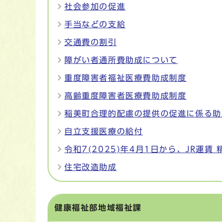
社会参加の促進
手当などの支給
交通費の割引
障がい者通所費助成について
重度障害者福祉医療費助成制度
高齢重度障害者医療費助成制度
稲美町合理的配慮の提供の促進に係る助
自立支援医療の給付
令和7(2025)年4月1日から、JR運
住宅改造助成
健康福祉部地域福祉課