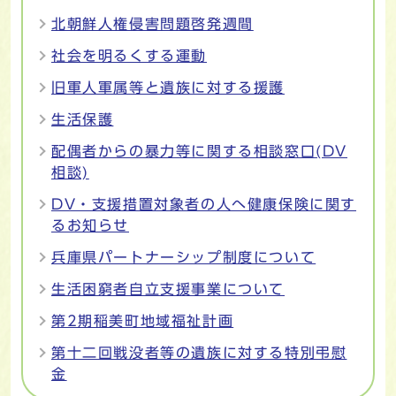
北朝鮮人権侵害問題啓発週間
社会を明るくする運動
旧軍人軍属等と遺族に対する援護
生活保護
配偶者からの暴力等に関する相談窓口(DV
相談)
DV・支援措置対象者の人へ健康保険に関す
るお知らせ
兵庫県パートナーシップ制度について
生活困窮者自立支援事業について
第2期稲美町地域福祉計画
第十二回戦没者等の遺族に対する特別弔慰
金