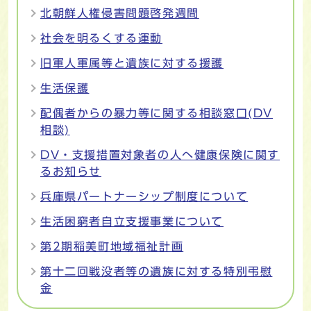
北朝鮮人権侵害問題啓発週間
社会を明るくする運動
旧軍人軍属等と遺族に対する援護
生活保護
配偶者からの暴力等に関する相談窓口(DV
相談)
DV・支援措置対象者の人へ健康保険に関す
るお知らせ
兵庫県パートナーシップ制度について
生活困窮者自立支援事業について
第2期稲美町地域福祉計画
第十二回戦没者等の遺族に対する特別弔慰
金