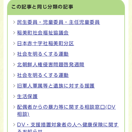
この記事と同じ分類の記事
民生委員・児童委員・主任児童委員
稲美町社会福祉協議会
日本赤十字社稲美町分区
社会を明るくする運動
北朝鮮人権侵害問題啓発週間
社会を明るくする運動
旧軍人軍属等と遺族に対する援護
生活保護
配偶者からの暴力等に関する相談窓口(DV
相談)
DV・支援措置対象者の人へ健康保険に関す
るお知らせ