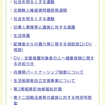
社会を明るくする運動
北朝鮮人権侵害問題啓発週間
社会を明るくする運動
旧軍人軍属等と遺族に対する援護
生活保護
配偶者からの暴力等に関する相談窓口(DV
相談)
DV・支援措置対象者の人へ健康保険に関す
るお知らせ
兵庫県パートナーシップ制度について
生活困窮者自立支援事業について
第2期稲美町地域福祉計画
第十二回戦没者等の遺族に対する特別弔慰
金