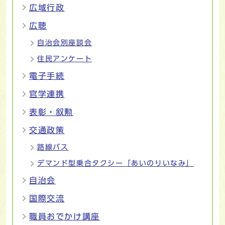
広域行政
広聴
自治会別座談会
住民アンケート
電子手続
官学連携
表彰・叙勲
交通政策
路線バス
デマンド型乗合タクシー「あいのりいなみ」
自治会
国際交流
職員おでかけ講座