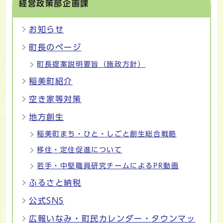
経営政策部企画課
お知らせ
町長のページ
町長提案説明要旨（施政方針）
稲美町紹介
空き家等対策
地方創生
稲美町まち・ひと・しごと創生総合戦略
移住・定住促進について
若手・中堅職員研究チームによるPR動画
ふるさと納税
公式SNS
広報いなみ・町民カレンダー・タウンマッ