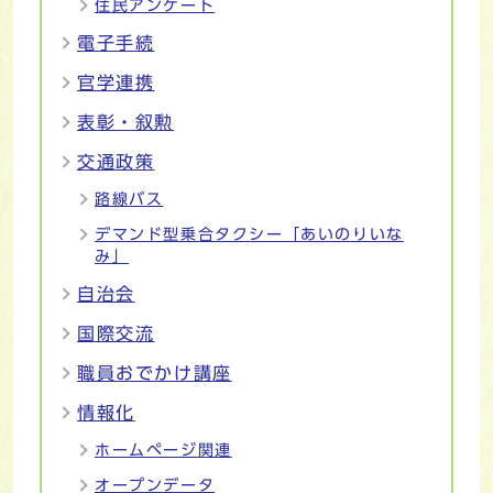
住民アンケート
電子手続
官学連携
表彰・叙勲
交通政策
路線バス
デマンド型乗合タクシー「あいのりいな
み」
自治会
国際交流
職員おでかけ講座
情報化
ホームページ関連
オープンデータ