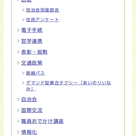
自治会別座談会
住民アンケート
電子手続
官学連携
表彰・叙勲
交通政策
路線バス
デマンド型乗合タクシー「あいのりいな
み」
自治会
国際交流
職員おでかけ講座
情報化