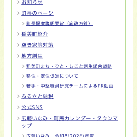
お知らせ
町長のページ
町長提案説明要旨（施政方針）
稲美町紹介
空き家等対策
地方創生
稲美町まち・ひと・しごと創生総合戦略
移住・定住促進について
若手・中堅職員研究チームによるPR動画
ふるさと納税
公式SNS
広報いなみ・町民カレンダー・タウンマ
ップ
広報いなみ 令和8(2026)年度