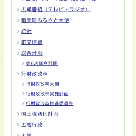
広報番組（テレビ・ラジオ）
稲美町ふるさと大使
統計
町交際費
総合計画
第6次総合計画
行財政改革
行財政改革大綱
行財政改革実施計画
行財政改革推進委員会
国土強靭化計画
広域行政
広聴