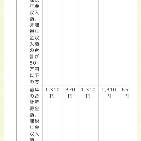
年金
収入
額、
非課
税年
金収
入額
の合
計が
80
万円
以下
の方
前年
1,310
370
1,310
1,310
650
の合
円
円
円
円
円
計所
得金
額、
課税
年金
収入
額、