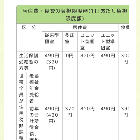
居住費・食費の負担限度額(1日あたり負担
限度額)
区 分
居住費
食費
従来型
多床
ユニッ
ユニッ
個室
室
ト型個
ト型準
室
個室
生活保護
490円
0円
820円
490円
300
受給者の
(320
円
方等
円)
世
老齢
帯
福祉
全
年金
員
受給
が
者
住
前年
490円
370
820円
490円
390
民
の合
(420
円
円
税
計所
円)
非
得金
課
額、
税
課税