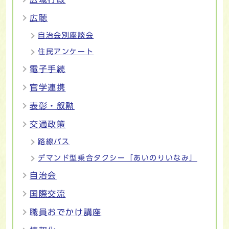
広聴
自治会別座談会
住民アンケート
電子手続
官学連携
表彰・叙勲
交通政策
路線バス
デマンド型乗合タクシー「あいのりいなみ」
自治会
国際交流
職員おでかけ講座