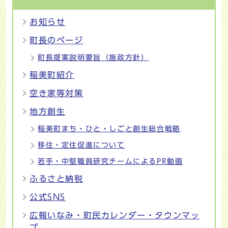
お知らせ
町長のページ
町長提案説明要旨（施政方針）
稲美町紹介
空き家等対策
地方創生
稲美町まち・ひと・しごと創生総合戦略
移住・定住促進について
若手・中堅職員研究チームによるPR動画
ふるさと納税
公式SNS
広報いなみ・町民カレンダー・タウンマッ
プ