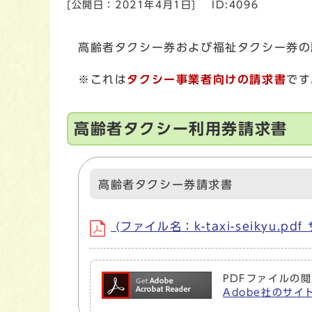
[公開日：
2021年4月1日
]
ID:4096
高齢者タクシー券および福祉タクシー券の
※これは
タクシー事業者向けの請求書
です
高齢者タクシー利用券請求書
高齢者タクシー券請求書
(ファイル名：k-taxi-seikyu.pdf
PDFファイルの閲
Adobe社のサイト