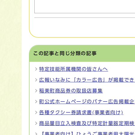
この記事と同じ分類の記事
特定技能所属機関の皆さんへ
広報いなみに「カラー広告」が掲載でき
稲美町商品券の取扱店募集
町公式ホームページのバナー広告掲載企
各種タクシー券請求書(事業者向け)
商品量目立入検査及び特定計量器定期検
【事業者向け】ひょうご事業者用太陽光