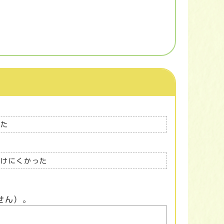
った
つけにくかった
せん）。