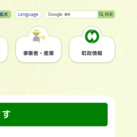
検索
拡大
Language
事業者・産業
町政情報
ます