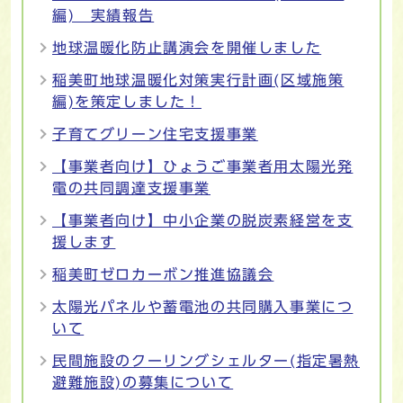
編) 実績報告
地球温暖化防止講演会を開催しました
稲美町地球温暖化対策実行計画(区域施策
編)を策定しました！
子育てグリーン住宅支援事業
【事業者向け】ひょうご事業者用太陽光発
電の共同調達支援事業
【事業者向け】中小企業の脱炭素経営を支
援します
稲美町ゼロカーボン推進協議会
太陽光パネルや蓄電池の共同購入事業につ
いて
民間施設のクーリングシェルター(指定暑熱
避難施設)の募集について