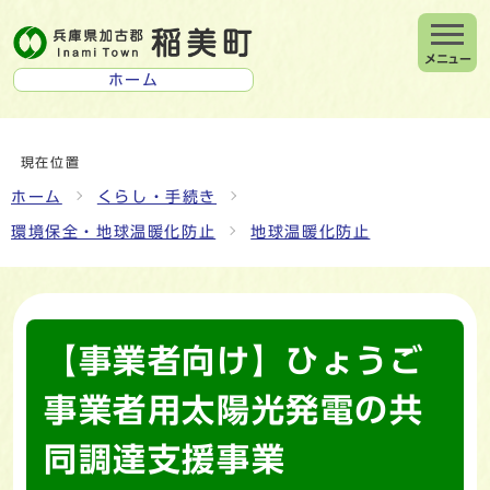
メニュー
ホーム
現在位置
ホーム
くらし・手続き
環境保全・地球温暖化防止
地球温暖化防止
【事業者向け】ひょうご
事業者用太陽光発電の共
同調達支援事業