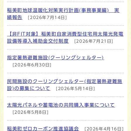
稲美町地球温暖化対策実行計画(事務事業編) 実
績報告
[2026年7月14日]
【非FIT対象】稲美町自家消費型住宅用太陽光発電
設備等導入補助金交付制度
[2026年7月21日]
指定暑熱避難施設(クーリングシェルター)
[2026年6月30日]
民間施設のクーリングシェルター(指定暑熱避難施
設)の募集について
[2026年5月14日]
太陽光パネルや蓄電池の共同購入事業について
[2026年5月8日]
稲美町ゼロカーボン推進協議会
[2026年4月16日]