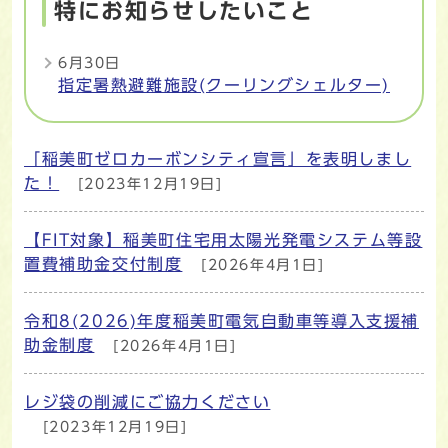
特にお知らせしたいこと
6月30日
指定暑熱避難施設(クーリングシェルター)
「稲美町ゼロカーボンシティ宣言」を表明しまし
メインメニュー
た！
[2023年12月19日]
【FIT対象】稲美町住宅用太陽光発電システム等設
置費補助金交付制度
[2026年4月1日]
令和8(2026)年度稲美町電気自動車等導入支援補
助金制度
[2026年4月1日]
レジ袋の削減にご協力ください
[2023年12月19日]