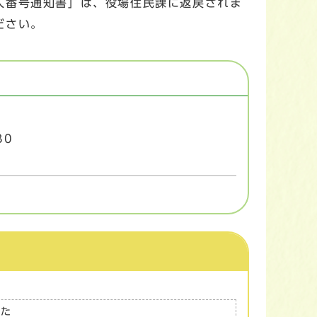
人番号通知書」は、役場住民課に返戻されま
ださい。
30
った