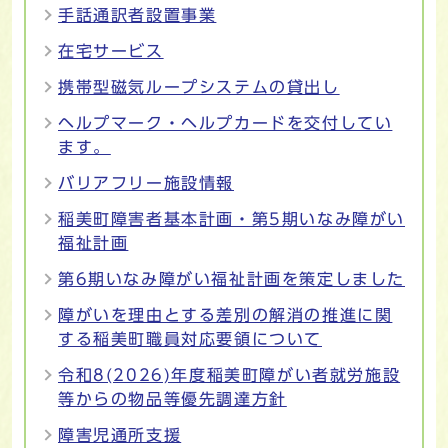
手話通訳者設置事業
在宅サービス
携帯型磁気ループシステムの貸出し
ヘルプマーク・ヘルプカードを交付してい
ます。
バリアフリー施設情報
稲美町障害者基本計画・第5期いなみ障がい
福祉計画
第6期いなみ障がい福祉計画を策定しました
障がいを理由とする差別の解消の推進に関
する稲美町職員対応要領について
令和8(2026)年度稲美町障がい者就労施設
等からの物品等優先調達方針
障害児通所支援