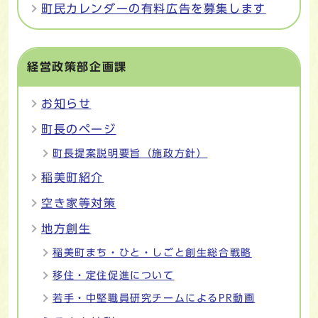
町民カレンダーの有料広告を募集します
経営政策部企画課
お知らせ
町長のページ
町長提案説明要旨（施政方針）
稲美町紹介
空き家等対策
地方創生
稲美町まち・ひと・しごと創生総合戦略
移住・定住促進について
若手・中堅職員研究チームによるPR動画