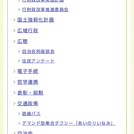
行財政改革推進委員会
国土強靭化計画
広域行政
広聴
自治会別座談会
住民アンケート
電子手続
官学連携
表彰・叙勲
交通政策
路線バス
デマンド型乗合タクシー「あいのりいなみ」
自治会