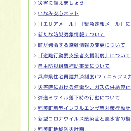
災害に備えましょう
いなみ安心ネット
「エリアメール」「緊急速報メール」に
新たな防災気象情報について
町が発令する避難情報の変更について
「避難行動要支援者支援制度」について
自主防災組織補助事業について
兵庫県住宅再建共済制度(フェニックス共
災害時における停電や、ガスの供給停止
弾道ミサイル落下時の行動について
稲美町新型インフルエンザ等対策行動計
新型コロナウイルス感染症と風水害の複
稲美町地域防災計画