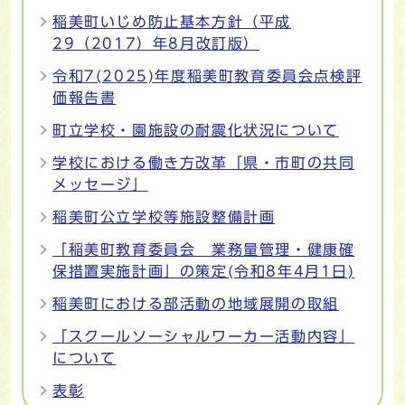
稲美町いじめ防止基本方針（平成
29（2017）年8月改訂版）
令和7(2025)年度稲美町教育委員会点検評
価報告書
町立学校・園施設の耐震化状況について
学校における働き方改革「県・市町の共同
メッセージ」
稲美町公立学校等施設整備計画
「稲美町教育委員会 業務量管理・健康確
保措置実施計画」の策定(令和8年4月1日)
稲美町における部活動の地域展開の取組
「スクールソーシャルワーカー活動内容」
について
表彰