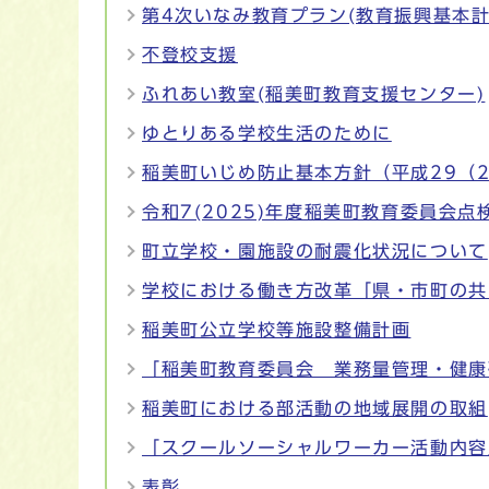
第4次いなみ教育プラン(教育振興基本計
不登校支援
ふれあい教室(稲美町教育支援センター)
ゆとりある学校生活のために
稲美町いじめ防止基本方針（平成29（2
令和7(2025)年度稲美町教育委員会点
町立学校・園施設の耐震化状況について
学校における働き方改革「県・市町の共
稲美町公立学校等施設整備計画
「稲美町教育委員会 業務量管理・健康確
稲美町における部活動の地域展開の取組
「スクールソーシャルワーカー活動内容
表彰