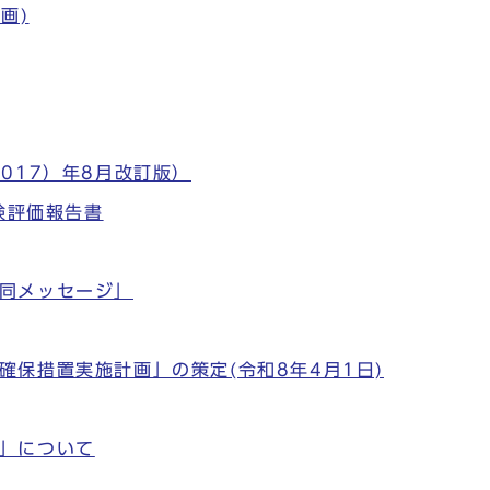
画)
017）年8月改訂版）
検評価報告書
同メッセージ」
保措置実施計画」の策定(令和8年4月1日)
」について