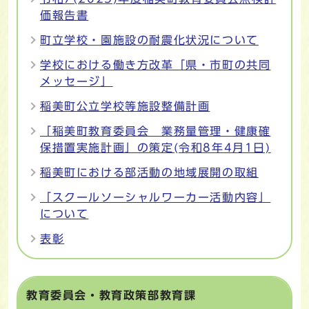
価報告書
町立学校・園施設の耐震化状況について
学校における働き方改革「県・市町の共同
メッセージ」
稲美町公立学校等施設整備計画
「稲美町教育委員会 業務量管理・健康確
保措置実施計画」の策定(令和8年4月1日)
稲美町における部活動の地域展開の取組
「スクールソーシャルワーカー活動内容」
について
表彰
教育委員会・教育政策部教育課