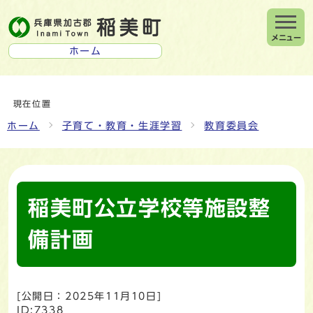
メニュー
ホーム
現在位置
ホーム
子育て・教育・生涯学習
教育委員会
稲美町公立学校等施設整
備計画
[公開日：
2025年11月10日
]
ID:7338