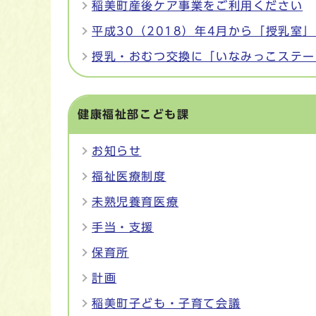
稲美町産後ケア事業をご利用ください
平成30（2018）年4月から「授乳室
授乳・おむつ交換に「いなみっこステー
健康福祉部こども課
お知らせ
福祉医療制度
未熟児養育医療
手当・支援
保育所
計画
稲美町子ども・子育て会議