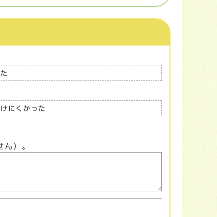
った
つけにくかった
せん）。