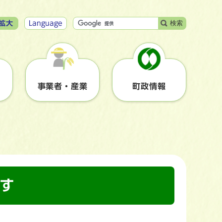
検索
拡大
Language
事業者・産業
町政情報
ます