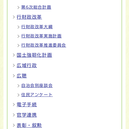
第6次総合計画
行財政改革
行財政改革大綱
行財政改革実施計画
行財政改革推進委員会
国土強靭化計画
広域行政
広聴
自治会別座談会
住民アンケート
電子手続
官学連携
表彰・叙勲