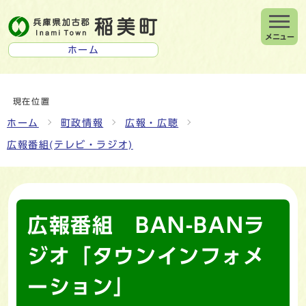
メニュー
ホーム
現在位置
ホーム
町政情報
広報・広聴
広報番組(テレビ・ラジオ)
広報番組 BAN-BANラ
ジオ「タウンインフォメ
ーション」