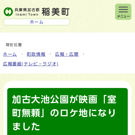
メニュー
ホーム
現在位置
ホーム
町政情報
広報・広聴
広報番組(テレビ・ラジオ)
加古大池公園が映画「室
町無頼」のロケ地になり
ました