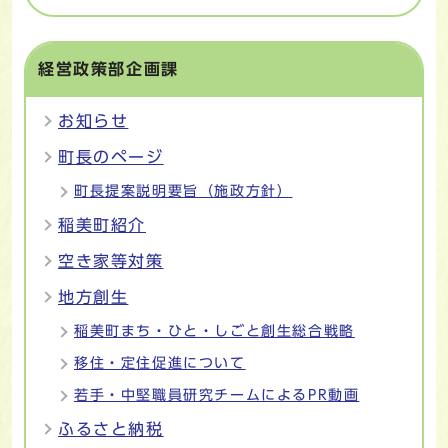
経営政策部企画課
お知らせ
町長のページ
町長提案説明要旨（施政方針）
稲美町紹介
空き家等対策
地方創生
稲美町まち・ひと・しごと創生総合戦略
移住・定住促進について
若手・中堅職員研究チームによるPR動画
ふるさと納税