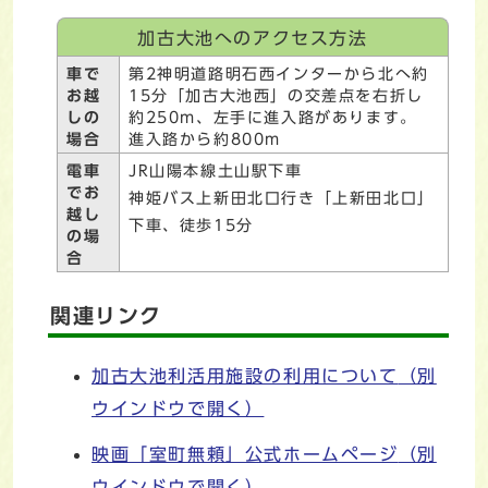
加古大池へのアクセス方法
車で
第2神明道路明石西インターから北へ約
お越
15分「加古大池西」の交差点を右折し
しの
約250m、左手に進入路があります。
場合
進入路から約800m
電車
JR山陽本線土山駅下車
でお
神姫バス上新田北口行き「上新田北口」
越し
下車、徒歩15分
の場
合
関連リンク
加古大池利活用施設の利用について
（別
ウインドウで開く）
映画「室町無頼」公式ホームページ
（別
ウインドウで開く）