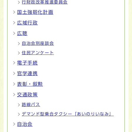
行財政改革推進委員会
国土強靭化計画
広域行政
広聴
自治会別座談会
住民アンケート
電子手続
官学連携
表彰・叙勲
交通政策
路線バス
デマンド型乗合タクシー「あいのりいなみ」
自治会