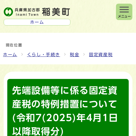
メニュー
ホーム
現在位置
ホーム
くらし・手続き
税金
固定資産税
先端設備等に係る固定資
産税の特例措置について
(令和7(2025)年4月1日
以降取得分)