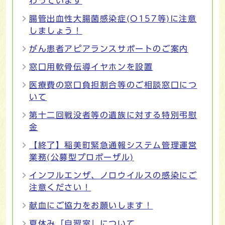
わっています
腸管出血性大腸菌感染症(O157等)に注意
しましょう！
がん患者アピアランスサポートのご案内
窓口用軟骨伝導イヤホンを設置
医療費の窓口負担割合等のご相談窓口につ
いて
第十二回戦没者等の遺族に対する特別弔慰
金
【終了】稲美町緊急通報システム管理運営
業務(公募型プロポーザル)
インフルエンザ、ノロウイルスの感染にご
注意ください！
献血にご協力をお願いします！
夏休み「自習室」について