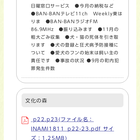
日曜窓口サービス ●今月の納税など
●BAN-BANテレビ11ch Weekly東は
りま ●BAN-BANラジオFM
86.9MHz ●振り込みます ●11月の
粗大ごみ収集 ●犬・猫の死体を引き取
ります ●犬の登録と狂犬病予防接種に
ついて ●愛犬のフンの始末は飼い主の
責任です ●事故の状況 ●9月の町内犯
罪発生件数
文化の森
p22.p23(ファイル名：
INAMI1811_p22-23.pdf サイ
ズ：1.25MB)