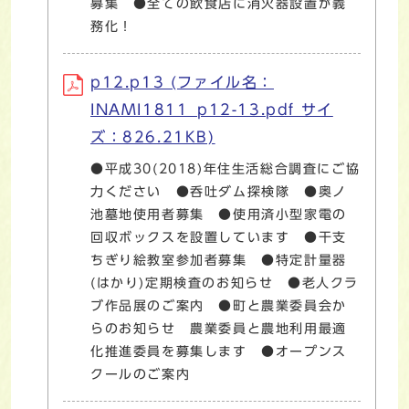
募集 ●全ての飲食店に消火器設置が義
務化！
p12.p13 (ファイル名：
INAMI1811_p12-13.pdf サイ
ズ：826.21KB)
●平成30(2018)年住生活総合調査にご協
力ください ●呑吐ダム探検隊 ●奥ノ
池墓地使用者募集 ●使用済小型家電の
回収ボックスを設置しています ●干支
ちぎり絵教室参加者募集 ●特定計量器
(はかり)定期検査のお知らせ ●老人クラ
ブ作品展のご案内 ●町と農業委員会か
らのお知らせ 農業委員と農地利用最適
化推進委員を募集します ●オープンス
クールのご案内