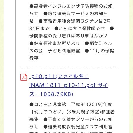
●高齢者インフルエンザ予防接種のお知
らせ ●訪問理美容サービスのお知ら
せ ●高齢者用肺炎球菌ワクチンは3月
31日まで ●こんにちは保健師です ●
予防接種の受け忘れはありませんか？
●健康福祉事務所だより ●稲美町ヘル
スの会 子ども料理教室 ●11月の保健
行事
p10.p11(ファイル名：
INAMI1811_p10-11.pdf サイ
ズ：1008.79KB)
●コスモス児童館 平成31(2019)年度
「幼児のつどい」(3歳児親子教室)参加者
募集 ●子育て支援センターからのお知
らせ ●稲美町放課後児童クラブ利用者