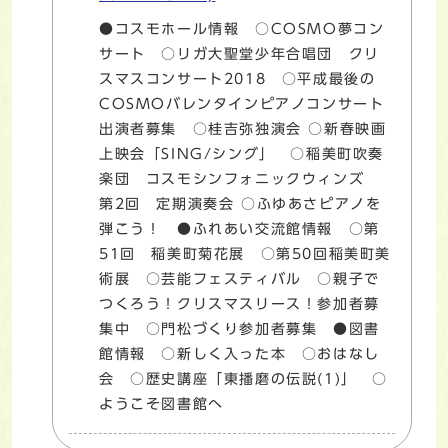
●コスモホール情報 ○COSMO夢コン
サート ○リガ大聖堂少年合唱団 クリ
スマスコンサート2018 ○平成最後の
COSMOバレンタインピアノコンサート
出演者募集 ○桂吉弥独演会 ○新春映画
上映会「SING/シング」 ○稲美町吹奏
楽団 コスモシンフォニックウィンズ
第2回 定期演奏会 ○ふゆあさピアノを
弾こう！ ●ふれあい交流館情報 ○第
51回 稲美町菊花展 ○第50回稲美町美
術展 ○芸能フェスティバル ○親子で
つくろう！クリスマスリース！参加者募
集中 ○門松づくり参加者募集 ●図書
館情報 ○新しく入った本 ○おはなし
会 ○歴史講座「東播磨の伝説(1)」 ○
ようこそ図書館へ