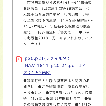
川市消防本部からのお知らせ～(1)普通救
命講習会 (2)応急手当WEB講習会 ○
応急手当普及員再講習 ○防災展 ○秋
の全国火災予防運動 11月9日(金曜日)～
15日(木曜日) ○指名手配被疑者の捜査
強化 ～犯罪捜査にご協力を～ ●いな
み冬景色2018 光・キャンドルのウイン
ターナイト
p20.p21(ファイル名：
INAMI1811_p20-21.pdf サイ
ズ：1.52MB)
●稲美町婦人共励会喫茶部より閉店のお
知らせ ●ごみ減量標語 優秀作品が決
まりました ●第9回楽しいふれあい収穫
祭 (1万本大根祭り)を開催します ●議
会の傍聴をお待ちしています ●11月の