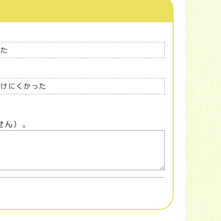
った
つけにくかった
せん）。