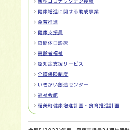
新型コロナワクチン接種
健康増進に関する助成事業
食育推進
健康支援員
夜間休日診療
高齢者福祉
認知症支援サービス
介護保険制度
いきがい創造センター
福祉会館
稲美町健康増進計画・食育推進計画