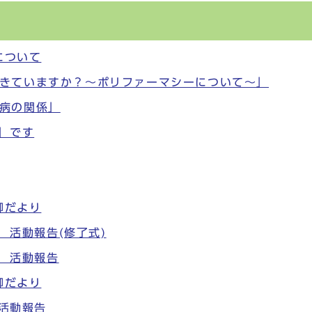
について
きていますか？～ポリファーマシーについて～」
病の関係」
」です
柳だより
生 活動報告(修了式)
生 活動報告
柳だより
生活動報告