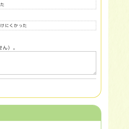
った
つけにくかった
せん）。