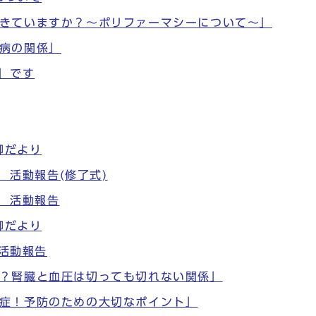
きていますか？～ポリファーマシーについて～」
病の関係」
」です
柳だより
生 活動報告(修了式)
生 活動報告
柳だより
生活動報告
？腎臓と血圧は切っても切れない関係」
症！予防のための大切なポイント」