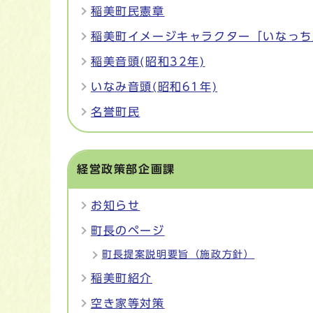
稲美町民憲章
稲美町イメージキャラクター「いなっち
稲美音頭(昭和32年)
いなみ音頭(昭和61年)
名誉町民
経営政策部企画課
お知らせ
町長のページ
町長提案説明要旨（施政方針）
稲美町紹介
空き家等対策