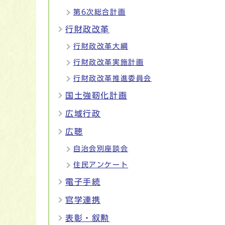
第6次総合計画
行財政改革
行財政改革大綱
行財政改革実施計画
行財政改革推進委員会
国土強靭化計画
広域行政
広聴
自治会別座談会
住民アンケート
電子手続
官学連携
表彰・叙勲