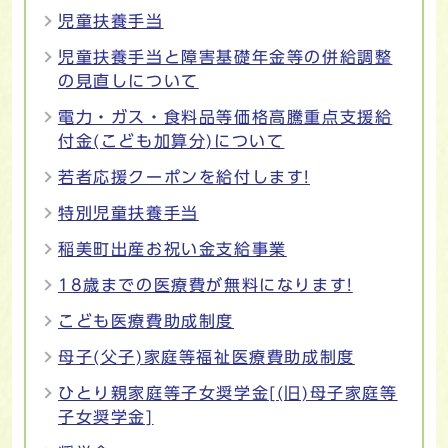
児童扶養手当
児童扶養手当と障害基礎年金等の併給調整
の見直しについて
電力・ガス・食料品等価格高騰重点支援給
付金(こども加算分)について
若者応援クーポンを給付します!
特別児童扶養手当
稲美町出産お祝い金支給事業
18歳までの医療費が無料になります!
こども医療費助成制度
母子(父子)家庭等福祉医療費助成制度
ひとり親家庭等子女奨学金[(旧)母子家庭等
子女奨学金]