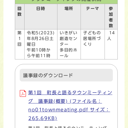
回
日時
場所
テーマ
参
数
加
者
数
第
令和5(2023)
いきがい
子どもの
14
1
年8月26日土
創造セン
居場所づ
人
回
曜日
ター
くり
午前10時か
多目的ホ
ら午前11時
ール
議事録のダウンロード
第1回 町長と語るタウンミーティン
グ 議事録(概要) (ファイル名：
no01townmeating.pdf サイズ：
265.69KB)