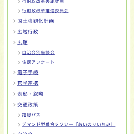
行財政改革実施計画
行財政改革推進委員会
国土強靭化計画
広域行政
広聴
自治会別座談会
住民アンケート
電子手続
官学連携
表彰・叙勲
交通政策
路線バス
デマンド型乗合タクシー「あいのりいなみ」