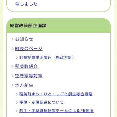
催しました
経営政策部企画課
お知らせ
町長のページ
町長提案説明要旨（施政方針）
稲美町紹介
空き家等対策
地方創生
稲美町まち・ひと・しごと創生総合戦略
移住・定住促進について
若手・中堅職員研究チームによるPR動画