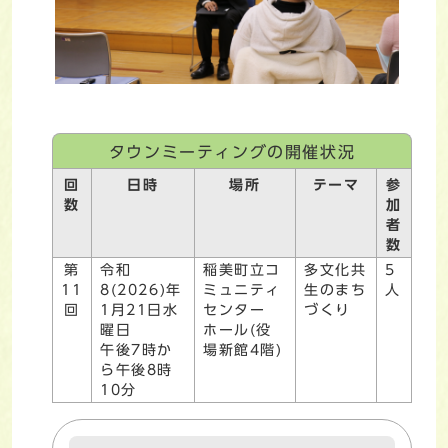
タウンミーティングの開催状況
回
日時
場所
テーマ
参
数
加
者
数
第
令和
稲美町立コ
多文化共
5
11
8(2026)年
ミュニティ
生のまち
人
回
1月21日水
センター
づくり
曜日
ホール(役
午後7時か
場新館4階)
ら午後8時
10分