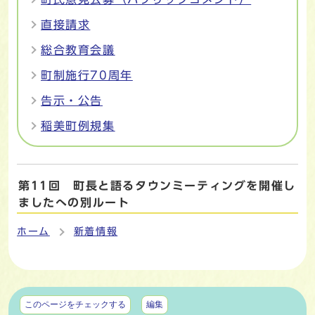
直接請求
総合教育会議
町制施行70周年
告示・公告
稲美町例規集
第11回 町長と語るタウンミーティングを開催し
ましたへの別ルート
ホーム
新着情報
マイページ
このページをチェックする
編集